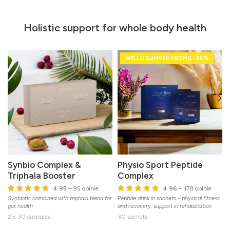
Holistic support for whole body health
WELLU SUMMER PROMO -20%
Synbio Complex &
Physio Sport Peptide
Triphala Booster
Complex
L
4.95
– 95 opinie
4.96
– 178 opinie
Synbiotic combined with triphala blend for
Peptide drink in sachets - physical fitness
gut health
and recovery, support in rehabilitation
2 x 30 capsules
30 sachets