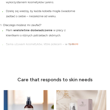
wykorzystaniem kosmetyków Larens.
Dzielę się wiedzą, by każda kobieta mogła świadomie
zadbać o siebie – niezależnie od wieku.
✨ Dlaczego możesz mi zaufać?
Mam
wieloletnie doświadczenie
w pracy z
klientkami o różnych potrzebach skórnych.
» more
Sama używam kosmetyków, które polecam –
w tym
kultowego sprayu peptydowego Larens
, który
zawsze mam przy sobie.
Nie sprzedaję –
pomagam
. A zadowolona klientka to
moja największa nagroda (i najlepsza reklama!).
Kim jestem ?
Care that responds to skin needs
Nazywam się Karolina Janik i jestem
doświadczonym
kosmetologiem
i od lat pomagam kobietom dbać o ich
skórę — skutecznie, świadomie i z sercem.Moje powołanie
to nie tylko pielęgnacja. To
budowanie pewności siebie,
zdrowych nawyków i poczucia piękna
, które wypływa z
wnętrza, ale potrzebuje wsparcia z zewnątrz.