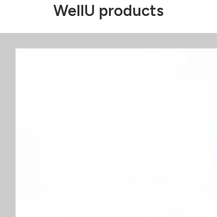
WellU products
Larens - cosmeceuticals
Proven antiaging effects and pleasure in
use