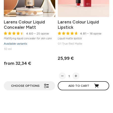
Larens Colour Liquid
Larens Colour Liquid
Concealer Matt
Lipstick
4.60
– 25 opinie
4.81
– 16 opinie
Mattifying liquid concealer for skin care
Liquid matte lipstick
Available variants
01 True Red Matte
10 ml
25,99 €
from 32,34 €
CHOOSE OPTIONS
ADD TO CART